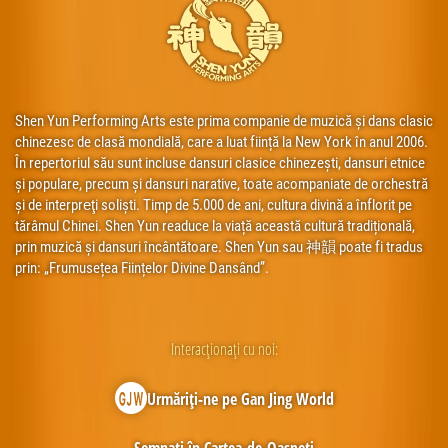
Shen Yun Performing Arts este prima companie de muzică și dans clasic
chinezesc de clasă mondială, care a luat ființă la New York în anul 2006.
În repertoriul său sunt incluse dansuri clasice chinezești, dansuri etnice
și populare, precum și dansuri narative, toate acompaniate de orchestră
și de interpreţi soliști. Timp de 5.000 de ani, cultura divină a înflorit pe
tărâmul Chinei. Shen Yun readuce la viață această cultură tradițională,
prin muzică și dansuri încântătoare. Shen Yun sau 神韻 poate fi tradus
prin: „Frumusețea Ființelor Divine Dansând”.
Interacționați cu noi:
Urmăriți-ne pe Gan Jing World
Semnați în Cartea-de-Oaspeți