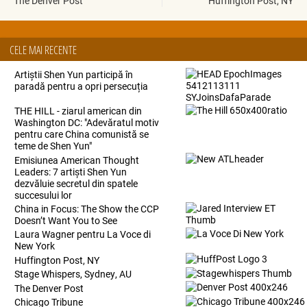
The Denver Post
Huffington Post, NY
CELE MAI RECENTE
Artiștii Shen Yun participă în
paradă pentru a opri persecuția
THE HILL - ziarul american din
Washington DC: "Adevăratul motiv
pentru care China comunistă se
teme de Shen Yun"
Emisiunea American Thought
Leaders: 7 artiști Shen Yun
dezvăluie secretul din spatele
succesului lor
China in Focus: The Show the CCP
Doesn’t Want You to See
Laura Wagner pentru La Voce di
New York
Huffington Post, NY
Stage Whispers, Sydney, AU
The Denver Post
Chicago Tribune