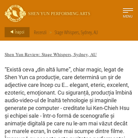
SHEN YUN PERFORMING ARTS
MENU
Înapoi
Recenzii
>
Stage Whispers, Sydney, AU
Shen Yun Review: Stage Whispers, Sydney, AU
“Există ceva „din altă lume”, chiar magic, legat de
Shen Yun ca producție, care determină un șir de
adjective care încep cu E… elegant, eteric, excelent,
ezoteric, emoţionant. Cu siguranță, producția îmbină
audio-video-ul de înaltă tehnologie și imaginile
generate pe computer - creditate lui Ken-Chieh Hsu
și echipei sale - într-o formă de scenografie și
animație digitală pe care nu le-am mai văzut decât
pe marele ecran, în cele mai scumpe dintre filme.