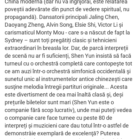
China modernă (dar nu vă îngrijoraţi, este relatarea
poveștii adevărate din punct de vedere spiritual, nu
propagandă). Dansatorii principali Jaling Chen,
Daoyang Zheng, Alvin Song, Elsie Shi, Victor Li și
carismaticul Monty Mou - care s-a născut de fapt la
Sydney – sunt toți pregătiți clasic și tehnicieni
extraordinari în breasla lor. Dar, de parcă interpreții
de scenă nu ar fi suficienți, Shen Yun insistă să facă
turneul cu o orchestră completă care contopeşte tot
ce am auzi într-o orchestră simfonică occidentală şi
sunetul unic al instrumentelor antice chinezești care
susţine melodia întregii partituri originale... Acesta
este divertisment de cea mai înaltă clasă și, deși
prețurile biletelor sunt mari (Shen Yun este o
companie fără scop lucrativ), unde mai puteți vedea
o companie care face turnee cu peste 80 de
interpreți și muzicieni care dau totul într-o astfel de
demonstraţie exemplară de excelenţă? Puterea