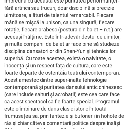
Împreună cu aceasta este puritatea performanței -
fără artificii sau trucuri, doar disciplină și precizie
uimitoare, alături de talentul remarcabil. Fiecare
mână se mișcă la unison, ca una singură, fiecare
rotație, fiecare arabesc (postură din balet – n.t.) are
aceeași înălțime. Este într-adevăr destul de uimitor,
și multe companii de balet ar face bine să studieze
disciplina dansatorilor din Shen-Yun şi tehnica lor
superbă. Cu toate acestea, există o naivitate, o
inocență și un respect față de cultură, care este
foarte departe de ostentaţia teatrului contemporan.
Acest amestec dintre super-înalta tehnologie
contemporană şi puritatea dansului antic chinezesc
(care include salturi și acrobații) este cea care face
ca acest spectacol să fie foarte special. Programul
este o îmbinare de dans clasic istoric în toată
frumusețea sa, prin fantezie și bufonerii în hohote de
râs și chiar câteva comentarii politice despre însăși