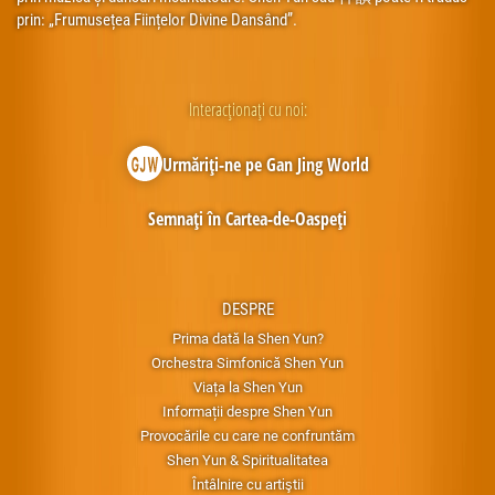
prin: „Frumusețea Ființelor Divine Dansând”.
Interacționați cu noi:
Urmăriți-ne pe Gan Jing World
Semnați în Cartea-de-Oaspeți
DESPRE
Prima dată la Shen Yun?
Orchestra Simfonică Shen Yun
Viața la Shen Yun
Informații despre Shen Yun
Provocările cu care ne confruntăm
Shen Yun & Spiritualitatea
Întâlnire cu artiştii