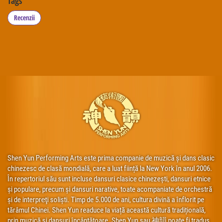
Tags
Recenzii
Shen Yun Performing Arts este prima companie de muzică și dans clasic
chinezesc de clasă mondială, care a luat ființă la New York în anul 2006.
În repertoriul său sunt incluse dansuri clasice chinezești, dansuri etnice
și populare, precum și dansuri narative, toate acompaniate de orchestră
și de interpreţi soliști. Timp de 5.000 de ani, cultura divină a înflorit pe
tărâmul Chinei. Shen Yun readuce la viață această cultură tradițională,
prin muzică și dansuri încântătoare. Shen Yun sau 神韻 poate fi tradus