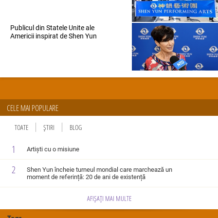
Publicul din Statele Unite ale
Americii inspirat de Shen Yun
CELE MAI POPULARE
TOATE
ȘTIRI
BLOG
1
Artiști cu o misiune
2
Shen Yun încheie turneul mondial care marchează un
moment de referință: 20 de ani de existență
AFIȘAȚI MAI MULTE