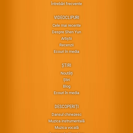
Întrebări frecvente
VIDEOCLIPURI
Cele mai recente
Despre Shen Yun
Artiștii
Recenzii
Ecouri în media
ȘTIRI
Noutăți
Știri
Blog
Ecouri în media
DESCOPERIȚI
Dansul chinezesc
Muzica instrumentală
Muzica vocală