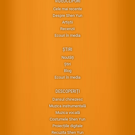
VIDEOCLIPURI
Cele mai recente
Despre Shen Yun
Artiștii
Recenzii
Ecouri în media
ȘTIRI
Noutăți
Știri
Blog
Ecouri în media
DESCOPERIȚI
Dansul chinezesc
Muzica instrumentală
Muzica vocală
Costumele Shen Yun
Proiecțiile digitale
Recuzita Shen Yun