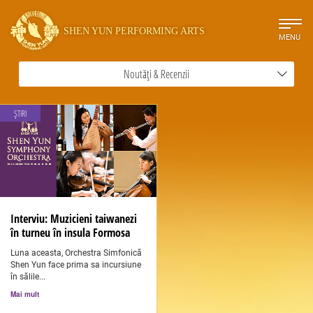
SHEN YUN PERFORMING ARTS
MENU
Noutăți & Recenzii
ȘTIRI
Interviu: Muzicieni taiwanezi
în turneu în insula Formosa
Luna aceasta, Orchestra Simfonică
Shen Yun face prima sa incursiune
în sălile...
Mai mult