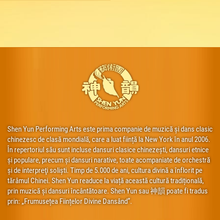
Shen Yun Performing Arts este prima companie de muzică și dans clasic
chinezesc de clasă mondială, care a luat ființă la New York în anul 2006.
În repertoriul său sunt incluse dansuri clasice chinezești, dansuri etnice
și populare, precum și dansuri narative, toate acompaniate de orchestră
și de interpreţi soliști. Timp de 5.000 de ani, cultura divină a înflorit pe
tărâmul Chinei. Shen Yun readuce la viață această cultură tradițională,
prin muzică și dansuri încântătoare. Shen Yun sau 神韻 poate fi tradus
prin: „Frumusețea Ființelor Divine Dansând”.