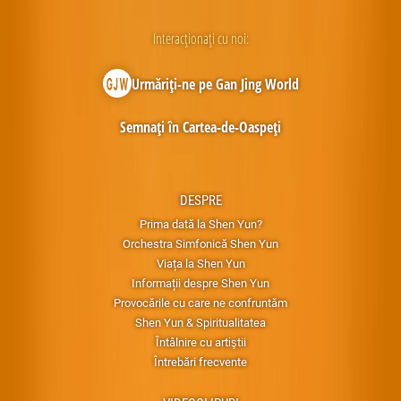
Interacționați cu noi:
Urmăriți-ne pe Gan Jing World
Semnați în Cartea-de-Oaspeți
DESPRE
Prima dată la Shen Yun?
Orchestra Simfonică Shen Yun
Viața la Shen Yun
Informații despre Shen Yun
Provocările cu care ne confruntăm
Shen Yun & Spiritualitatea
Întâlnire cu artiştii
Întrebări frecvente