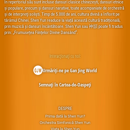
În repertoriul său sunt incluse dansuri clasice chinezești, dansuri etnice
și populare, precum și dansuri narative, toate acompaniate de orchestră
și de interpreţi soliști. Timp de 5.000 de ani, cultura divină a înflorit pe
tărâmul Chinei. Shen Yun readuce la viață această cultură tradițională,
prin muzică și dansuri încântătoare. Shen Yun sau 神韻 poate fi tradus
prin: „Frumusețea Ființelor Divine Dansând”.
Interacționați cu noi:
Urmăriți-ne pe Gan Jing World
Semnați în Cartea-de-Oaspeți
DESPRE
Prima dată la Shen Yun?
Orchestra Simfonică Shen Yun
Viața la Shen Yun