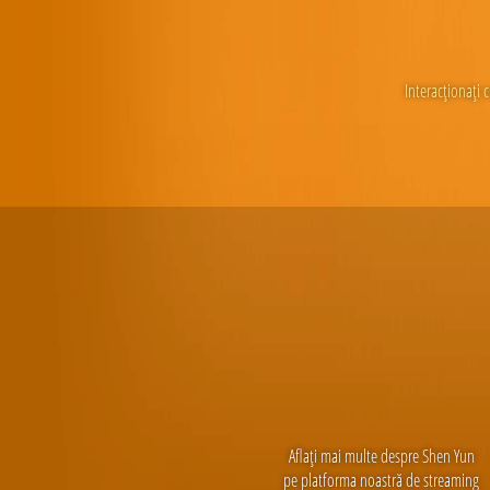
Interacționați c
Aflați mai multe despre Shen Yun
pe platforma noastră de streaming