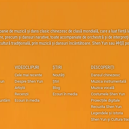
ie de muzică și dans clasic chinezesc de clasă mondială, care a luat ființă la
re, precum și dansuri narative, toate acompaniate de orchestră și de interpreţi s
cultură tradițională, prin muzică și dansuri încântătoare. Shen Yun sau 神韻 poa
VIDEOCLIPURI
ȘTIRI
DESCOPERIȚI
Cele mai recente
Noutăți
Dansul chinezesc
Yun
Despre Shen Yun
Știri
Muzica instrumentală
Artiștii
Blog
Muzica vocală
Recenzii
Ecouri în media
Costumele Shen Yun
runtăm
Ecouri în media
Proiecțiile digitale
Recuzita Shen Yun
Legendele și Istoria
Shen Yun și Cultura tra