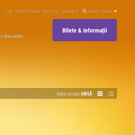
Presă
Buletin informativ
Descoperiți
Contactați-ne
Căutare
Română
Bilete & Informații
ri frecvente
Vedere actuală:
GRILĂ