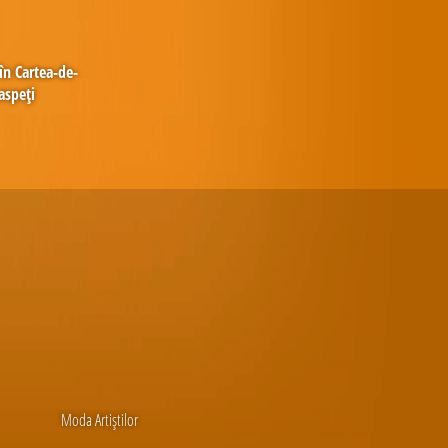
în Cartea-de-
aspeți
Moda Artiștilor