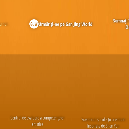
Semnați 
u noi:
Urmăriți-ne pe Gan Jing World
O
Centrul de evaluare a competențelor
Suveniruri și colecții premium
artistice
Inspirate de Shen Yun