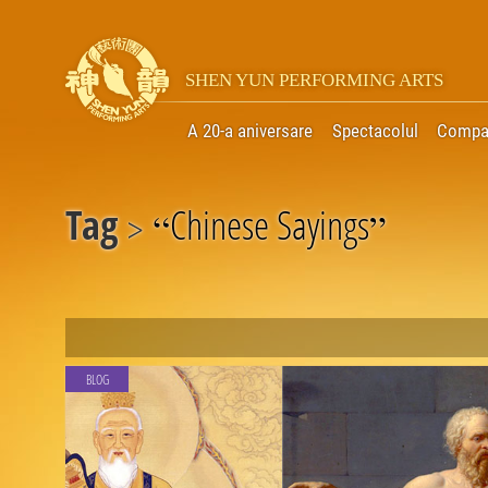
SHEN YUN PERFORMING ARTS
A 20-a aniversare
Spectacolul
Compa
Tag
Chinese Sayings
“
”
>
BLOG