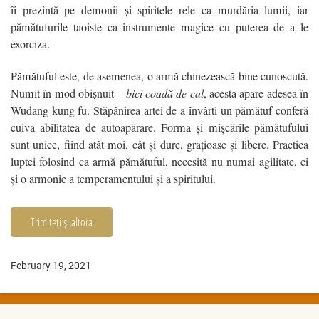
îi prezintă pe demonii și spiritele rele ca murdăria lumii, iar
pămătufurile taoiste ca instrumente magice cu puterea de a le
exorciza.
Pămătuful este, de asemenea, o armă chinezească bine cunoscută.
Numit în mod obişnuit –
bici coadă de cal
, acesta apare adesea în
Wudang kung fu. Stăpânirea artei de a învârti un pămătuf conferă
cuiva abilitatea de autoapărare. Forma și mișcările pămătufului
sunt unice, fiind atât moi, cât și dure, grațioase și libere. Practica
luptei folosind ca armă pămătuful, necesită nu numai agilitate, ci
și o armonie a temperamentului și a spiritului.
Trimiteți și altora
February 19, 2021