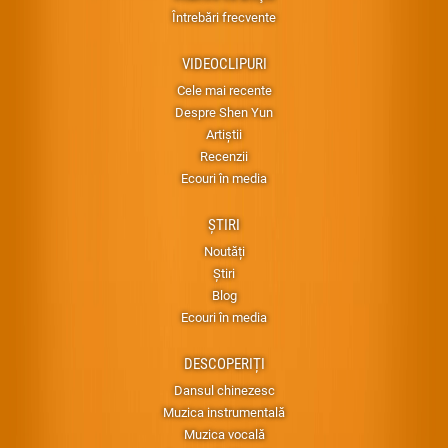
Întrebări frecvente
VIDEOCLIPURI
Cele mai recente
Despre Shen Yun
Artiștii
Recenzii
Ecouri în media
ȘTIRI
Noutăți
Știri
Blog
Ecouri în media
DESCOPERIȚI
Dansul chinezesc
Muzica instrumentală
Muzica vocală