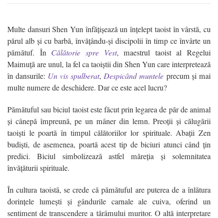
Multe dansuri Shen Yun înfățișează un înțelept taoist în vârstă, cu
părul alb și cu barbă, învățându-și discipolii în timp ce învârte un
pămătuf. În
Călătorie spre Vest
, maestrul taoist al Regelui
Maimuță are unul, la fel ca taoiștii din Shen Yun care interpretează
în dansurile:
Un vis spulberat
,
Despicând muntele
precum și mai
multe numere de deschidere. Dar ce este acel lucru?
Pămătuful sau biciul taoist este făcut prin legarea de păr de animal
și cânepă împreună, pe un mâner din lemn. Preoții și călugării
taoiști le poartă în timpul călătoriilor lor spirituale. Abaţii Zen
budişti, de asemenea, poartă acest tip de biciuri atunci când ţin
predici. Biciul simbolizează astfel măreția și solemnitatea
învățăturii spirituale.
În cultura taoistă, se crede că pămătuful are puterea de a înlătura
dorințele lumești și gândurile carnale ale cuiva, oferind un
sentiment de transcendere a tărâmului muritor. O altă interpretare