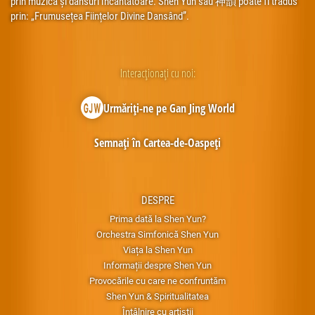
prin muzică și dansuri încântătoare. Shen Yun sau 神韻 poate fi tradus
prin: „Frumusețea Ființelor Divine Dansând”.
Interacționați cu noi:
Urmăriți-ne pe Gan Jing World
Semnați în Cartea-de-Oaspeți
DESPRE
Prima dată la Shen Yun?
Orchestra Simfonică Shen Yun
Viața la Shen Yun
Informații despre Shen Yun
Provocările cu care ne confruntăm
Shen Yun & Spiritualitatea
Întâlnire cu artiştii