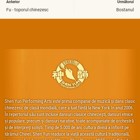
Anterior
Următorul
Fu - toporul chinezesc
Bostanul
Shen Yun Performing Arts este prima companie de muzică și dans clasic
chinezesc de clasă mondială, care a luat ființă la New York în anul 2006.
În repertoriul său sunt incluse dansuri clasice chinezești, dansuri etnice
și populare, precum și dansuri narative, toate acompaniate de orchestră
și de interpreţi soliști. Timp de 5.000 de ani, cultura divină a înflorit pe
tărâmul Chinei. Shen Yun readuce la viață această cultură tradițională,