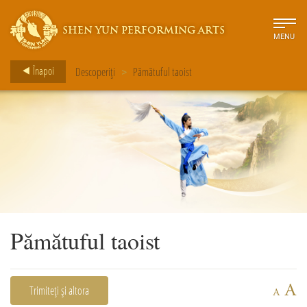
SHEN YUN PERFORMING ARTS
MENU
Înapoi
Descoperiți
>
Pămătuful taoist
Pămătuful taoist
A
Trimiteți și altora
A